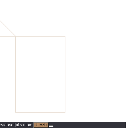
 zadovoljni s njom.
U redu