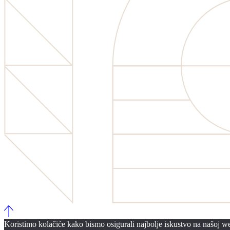
Koristimo kolačiće kako bismo osigurali najbolje iskustvo na našoj web