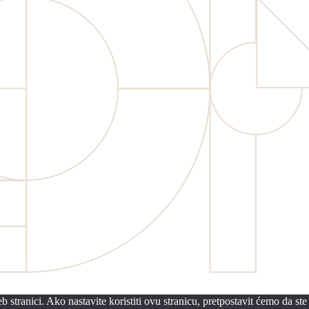
 stranici. Ako nastavite koristiti ovu stranicu, pretpostavit ćemo da ste