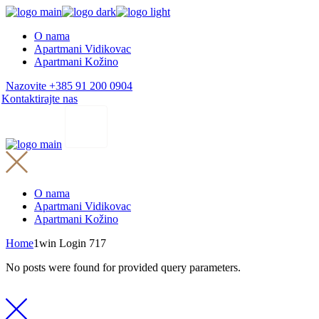
Skip
to
O nama
the
Apartmani Vidikovac
content
Apartmani Kožino
Nazovite +385 91 200 0904
Kontaktirajte nas
O nama
Apartmani Vidikovac
Apartmani Kožino
Home
1win Login 717
No posts were found for provided query parameters.