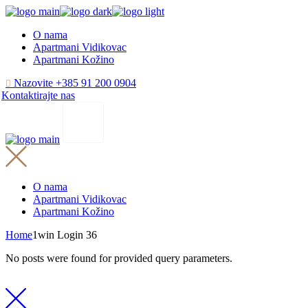
Skip
to
O nama
the
Apartmani Vidikovac
content
Apartmani Kožino
Nazovite +385 91 200 0904
Kontaktirajte nas
O nama
Apartmani Vidikovac
Apartmani Kožino
Home
1win Login 36
No posts were found for provided query parameters.