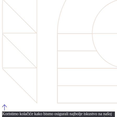
Koristimo kolačiće kako bismo osigurali najbolje iskustvo na našoj