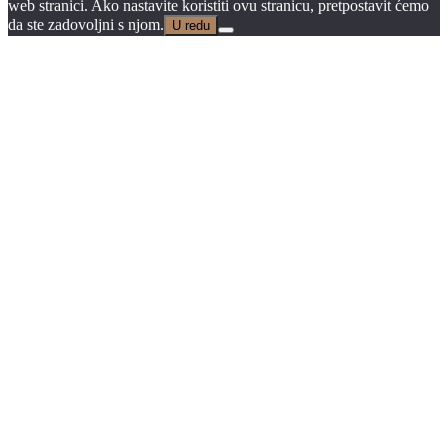
web stranici. Ako nastavite koristiti ovu stranicu, pretpostavit ćemo
da ste zadovoljni s njom.
U redu