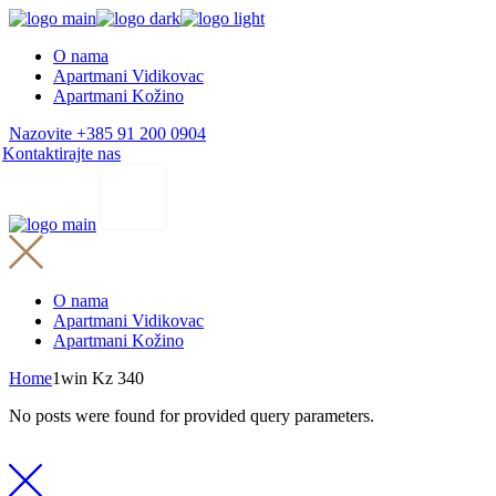
Skip
to
O nama
the
Apartmani Vidikovac
content
Apartmani Kožino
Nazovite +385 91 200 0904
Kontaktirajte nas
O nama
Apartmani Vidikovac
Apartmani Kožino
Home
1win Kz 340
No posts were found for provided query parameters.