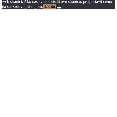
web stranici. Ako nastavite koristiti ovu stranicu, pretpostavit ćemo
da ste zadovoljni s njom.
U redu