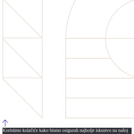
Koristimo kolačiće kako bismo osigurali najbolje iskustvo na našoj