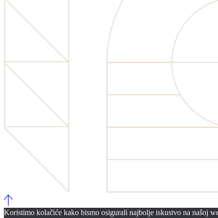
Koristimo kolačiće kako bismo osigurali najbolje iskustvo na našoj web