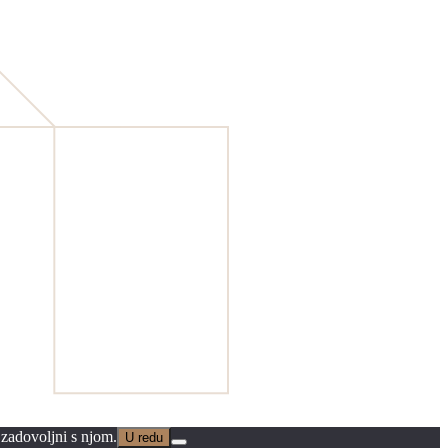
 zadovoljni s njom.
U redu