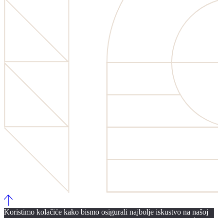
Koristimo kolačiće kako bismo osigurali najbolje iskustvo na našoj