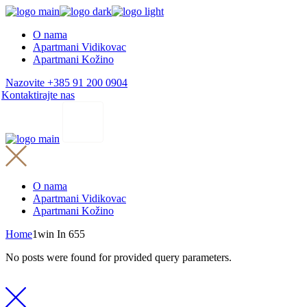
Skip
to
O nama
the
Apartmani Vidikovac
content
Apartmani Kožino
Nazovite +385 91 200 0904
Kontaktirajte nas
O nama
Apartmani Vidikovac
Apartmani Kožino
Home
1win In 655
No posts were found for provided query parameters.