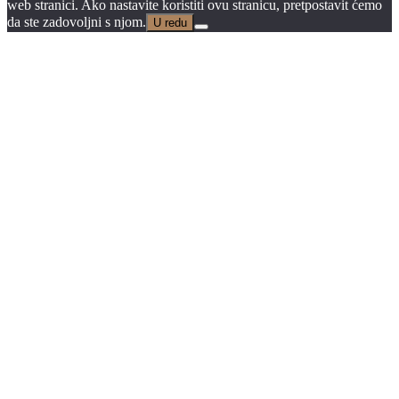
web stranici. Ako nastavite koristiti ovu stranicu, pretpostavit ćemo
da ste zadovoljni s njom.
U redu