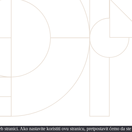
 stranici. Ako nastavite koristiti ovu stranicu, pretpostavit ćemo da ste