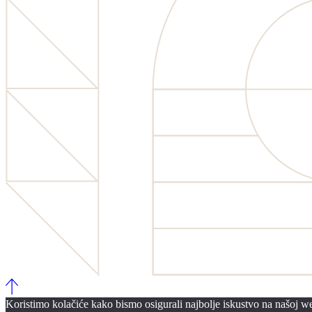
Koristimo kolačiće kako bismo osigurali najbolje iskustvo na našoj web