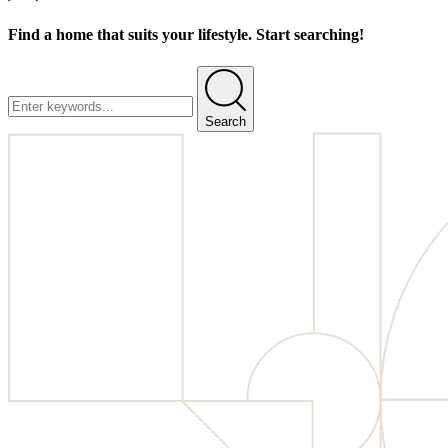
Find a home that suits your lifestyle. Start searching!
Search