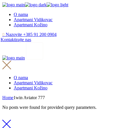
Skip
to
O nama
the
Apartmani Vidikovac
content
Apartmani Kožino
Nazovite +385 91 200 0904
Kontaktirajte nas
O nama
Apartmani Vidikovac
Apartmani Kožino
Home
1win Aviator 777
No posts were found for provided query parameters.