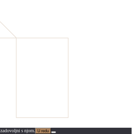
 zadovoljni s njom.
U redu