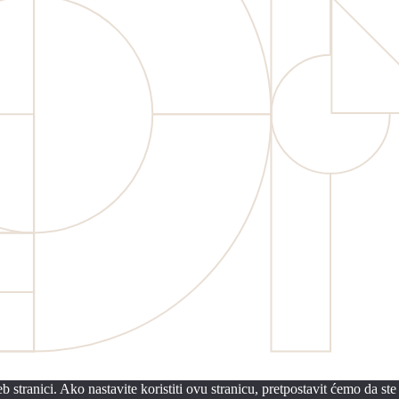
 stranici. Ako nastavite koristiti ovu stranicu, pretpostavit ćemo da ste