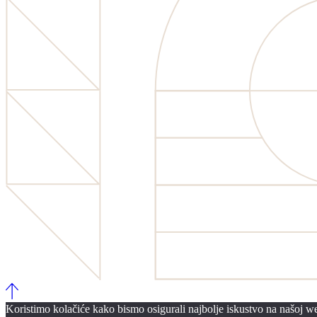
Koristimo kolačiće kako bismo osigurali najbolje iskustvo na našoj web