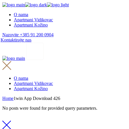
Skip
to
O nama
the
Apartmani Vidikovac
content
Apartmani Kožino
Nazovite +385 91 200 0904
Kontaktirajte nas
O nama
Apartmani Vidikovac
Apartmani Kožino
Home
1win App Download 426
No posts were found for provided query parameters.