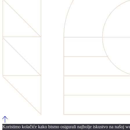
Koristimo kolačiće kako bismo osigurali najbolje iskustvo na našoj web