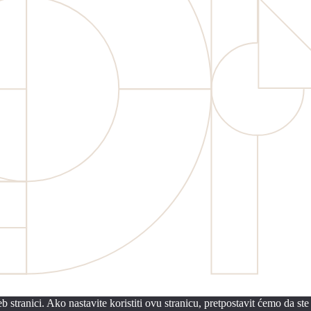
 stranici. Ako nastavite koristiti ovu stranicu, pretpostavit ćemo da ste