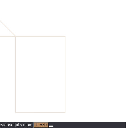
 zadovoljni s njom.
U redu