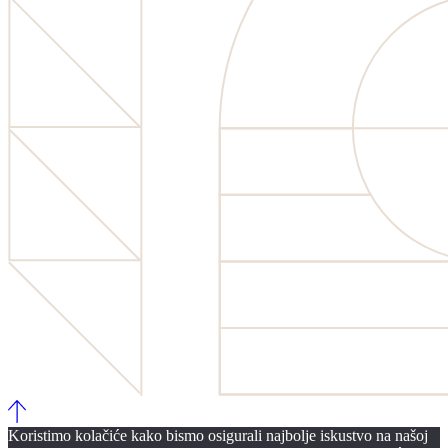
Koristimo kolačiće kako bismo osigurali najbolje iskustvo na našoj