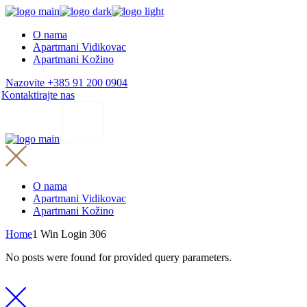
Skip
to
O nama
the
Apartmani Vidikovac
content
Apartmani Kožino
Nazovite +385 91 200 0904
Kontaktirajte nas
O nama
Apartmani Vidikovac
Apartmani Kožino
Home
1 Win Login 306
No posts were found for provided query parameters.