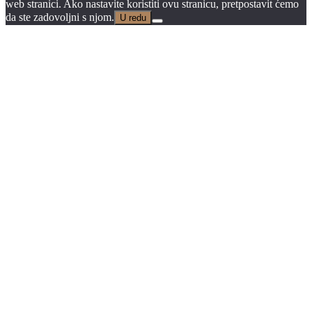
web stranici. Ako nastavite koristiti ovu stranicu, pretpostavit ćemo
da ste zadovoljni s njom.
U redu