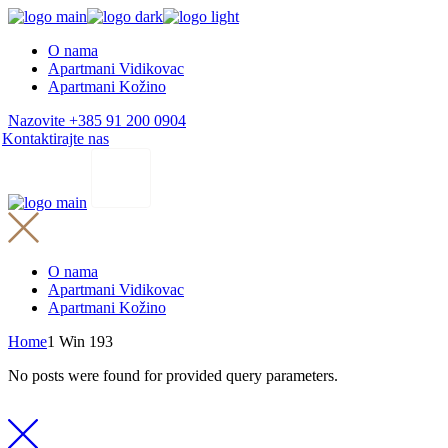
Skip
to
O nama
the
Apartmani Vidikovac
content
Apartmani Kožino
Nazovite +385 91 200 0904
Kontaktirajte nas
O nama
Apartmani Vidikovac
Apartmani Kožino
Home
1 Win 193
No posts were found for provided query parameters.