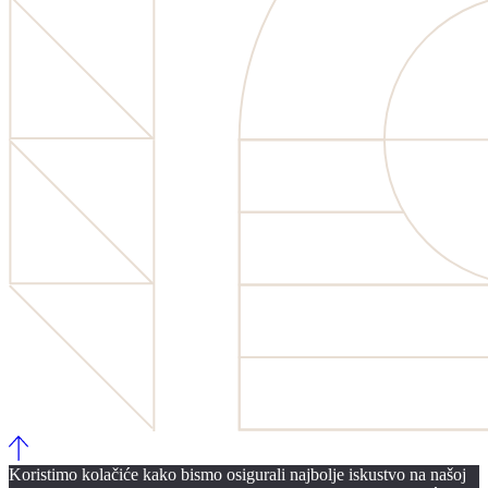
Koristimo kolačiće kako bismo osigurali najbolje iskustvo na našoj