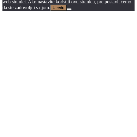
web stranici. Ako nastavite koristiti ovu stranicu, pretpostavit ćemo
da ste zadovoljni s njom.
U redu