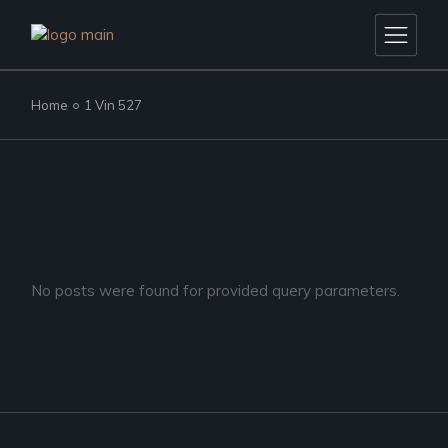
Skip
to
the
content
Home
1 Vin 527
No posts were found for provided query parameters.